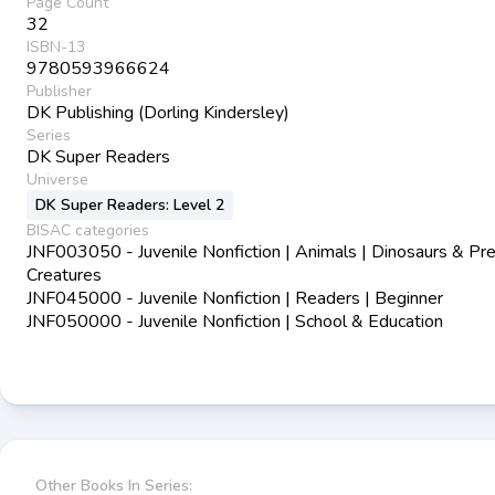
Page Count
32
ISBN-13
9780593966624
Publisher
DK Publishing (Dorling Kindersley)
Series
DK Super Readers
Universe
DK Super Readers: Level 2
BISAC categories
JNF003050 - Juvenile Nonfiction | Animals | Dinosaurs & Pre
Creatures
JNF045000 - Juvenile Nonfiction | Readers | Beginner
JNF050000 - Juvenile Nonfiction | School & Education
Other Books In Series: