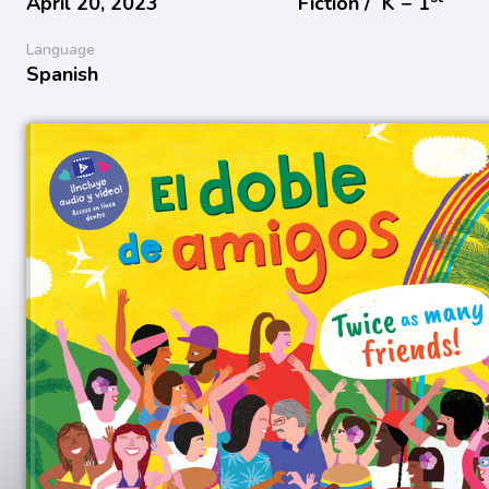
April 20, 2023
Fiction /
K − 1
Language
Spanish