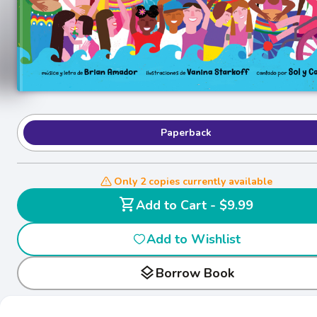
Paperback
Only 2 copies currently available
shopping_cart
Add to Cart - $9.99
Add to Wishlist
layers
Borrow Book