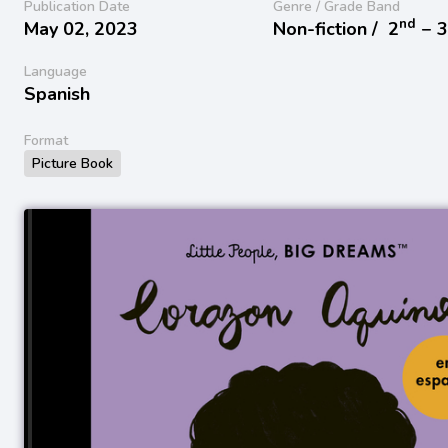
Publication Date
Genre / Grade Band
nd
May 02, 2023
Non-fiction /
2
− 
Language
Spanish
Format
Picture Book