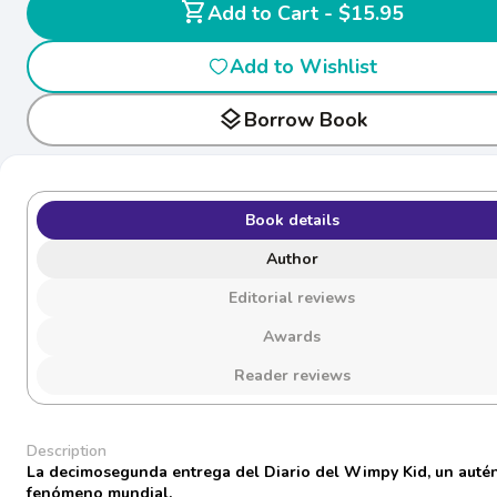
shopping_cart
Add to Cart - $15.95
Add to Wishlist
layers
Borrow Book
Book details
Author
Editorial reviews
Awards
Reader reviews
Description
La decimosegunda entrega del Diario del Wimpy Kid, un autén
fenómeno mundial.