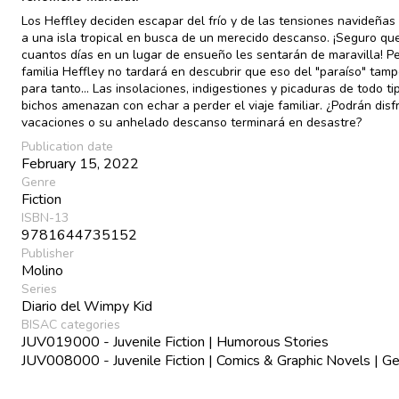
Los Heffley deciden escapar del frío y de las tensiones navideñas 
a una isla tropical en busca de un merecido descanso. ¡Seguro qu
cuantos días en un lugar de ensueño les sentarán de maravilla! Pe
familia Heffley no tardará en descubrir que eso del "paraíso" tam
para tanto... Las insolaciones, indigestiones y picaduras de todo ti
bichos amenazan con echar a perder el viaje familiar. ¿Podrán disf
vacaciones o su anhelado descanso terminará en desastre?
Publication date
February 15, 2022
Genre
Fiction
ISBN-13
9781644735152
Publisher
Molino
Series
Diario del Wimpy Kid
BISAC categories
JUV019000 - Juvenile Fiction | Humorous Stories
JUV008000 - Juvenile Fiction | Comics & Graphic Novels | Ge