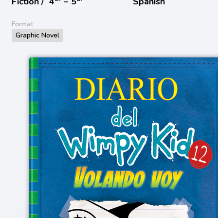
Fiction /
4
− 5
Spanish
Format
Graphic Novel