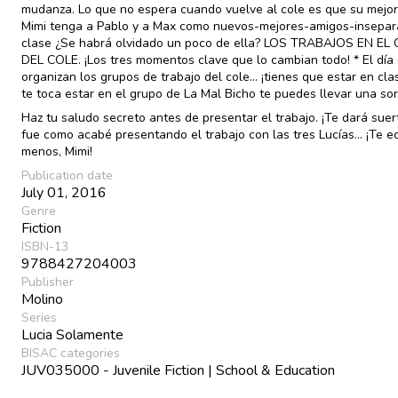
mudanza. Lo que no espera cuando vuelve al cole es que su mejo
Mimi tenga a Pablo y a Max como nuevos-mejores-amigos-insepar
clase ¿Se habrá olvidado un poco de ella? LOS TRABAJOS EN E
DEL COLE. ¡Los tres momentos clave que lo cambian todo! * El día
organizan los grupos de trabajo del cole... ¡tienes que estar en clas
te toca estar en el grupo de La Mal Bicho te puedes llevar una so
Haz tu saludo secreto antes de presentar el trabajo. ¡Te dará suert
fue como acabé presentando el trabajo con las tres Lucías... ¡Te e
menos, Mimi!
Publication date
July 01, 2016
Genre
Fiction
ISBN-13
9788427204003
Publisher
Molino
Series
Lucia Solamente
BISAC categories
JUV035000 - Juvenile Fiction | School & Education