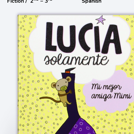
Fiction /
2
− 3
Spanish