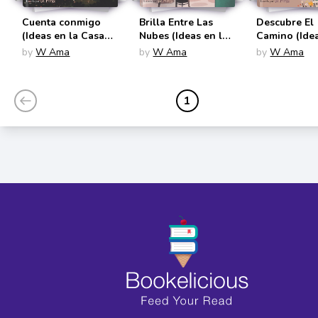
Cuenta conmigo
Brilla Entre Las
Descubre El
(Ideas en la Casa
Nubes (Ideas en la
Camino (Ide
Del Árbol #5)
Casa Del Árbol #6)
La Casa Del
by
W Ama
by
W Ama
by
W Ama
#7)
1