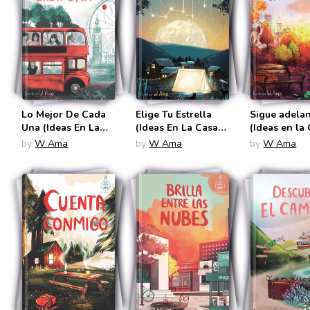
Lo Mejor De Cada
Elige Tu Estrella
Sigue adela
Una (Ideas En La
(Ideas En La Casa
(Ideas en la
Casa Del Árbol #2)
Del Árbol #3)
Del Árbol #4
by
W Ama
by
W Ama
by
W Ama