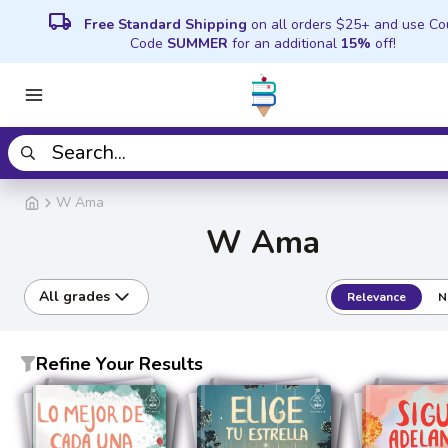
local_shipping
Free Standard Shipping
on all orders $25+ and use C
Code
SUMMER
for an additional
15%
off!
W Ama
W Ama
All grades
Relevance
N
Refine Your Results